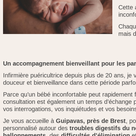
Cette 
inconf
Chaque
mais d
Un accompagnement bienveillant pour les par
Infirmière puéricultrice depuis plus de 20 ans, 
douceur et bienveillance dans cette période parfo
Parce qu’un bébé inconfortable peut rapidement frag
consultation est également un temps d’échange 
vos interrogations, vos inquiétudes et vos besoin
Je vous accueille à
Guipavas, près de Brest
, p
personnalisé autour des
troubles digestifs du 
ballonnements
, des
difficultés d’élimination
et